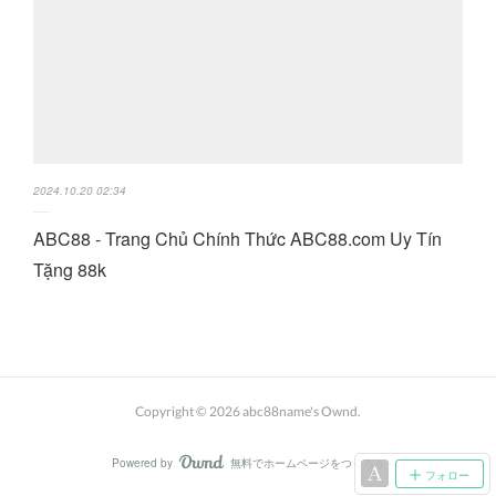
2024.10.20 02:34
ABC88 - Trang Chủ Chính Thức ABC88.com Uy Tín
Tặng 88k
Copyright ©
2026
abc88name's Ownd
.
Powered by
無料でホームページをつくろう
AmebaOwnd
フォロー